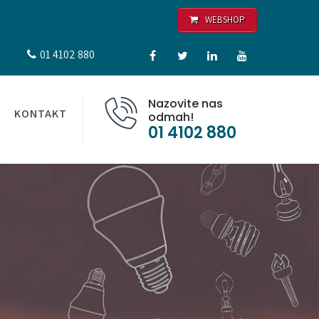
WEBSHOP
01 4102 880
Nazovite nas
KONTAKT
odmah!
01 4102 880