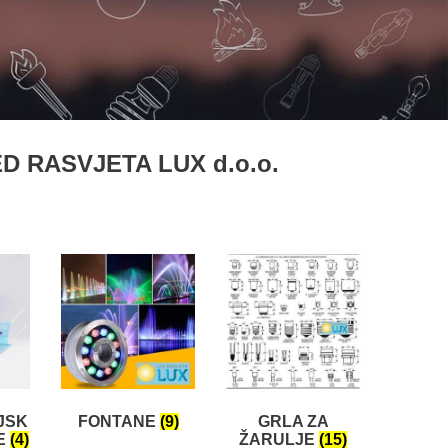
 RASVJETA LUX d.o.o.
JSK
FONTANE
(9)
GRLA ZA
E
(4)
ŽARULJE
(15)