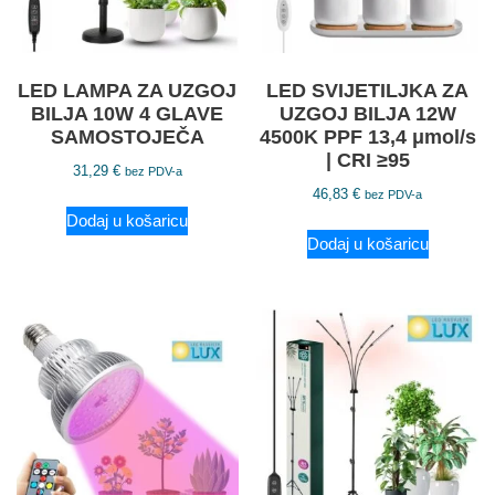
LED LAMPA ZA UZGOJ
LED SVIJETILJKA ZA
BILJA 10W 4 GLAVE
UZGOJ BILJA 12W
SAMOSTOJEČA
4500K PPF 13,4 μmol/s
| CRI ≥95
31,29
€
bez PDV-a
46,83
€
bez PDV-a
Dodaj u košaricu
Dodaj u košaricu