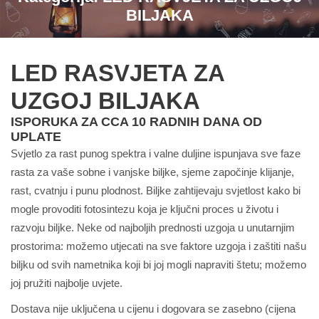
BILJAKA
LED RASVJETA ZA
UZGOJ BILJAKA
ISPORUKA ZA CCA 10 RADNIH DANA OD
UPLATE
Svjetlo za rast punog spektra i valne duljine ispunjava sve faze
rasta za vaše sobne i vanjske biljke, sjeme započinje klijanje,
rast, cvatnju i punu plodnost. Biljke zahtijevaju svjetlost kako bi
mogle provoditi fotosintezu koja je ključni proces u životu i
razvoju biljke. Neke od najboljih prednosti uzgoja u unutarnjim
prostorima: možemo utjecati na sve faktore uzgoja i zaštiti našu
biljku od svih nametnika koji bi joj mogli napraviti štetu; možemo
joj pružiti najbolje uvjete.
Dostava nije uključena u cijenu i dogovara se zasebno (cijena