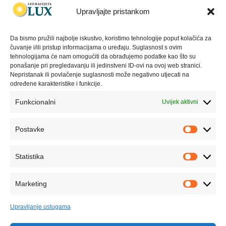
WEBSHOP
Upravljajte pristankom
KONTAKT
Da bismo pružili najbolje iskustvo, koristimo tehnologije poput kolačića za
GDPR i pravila korištenja
čuvanje i/ili pristup informacijama o uređaju. Suglasnost s ovim
tehnologijama će nam omogućiti da obrađujemo podatke kao što su
ponašanje pri pregledavanju ili jedinstveni ID-ovi na ovoj web stranici.
Nepristanak ili povlačenje suglasnosti može negativno utjecati na
IZJAVA O POVJERLJIVOSTI PODATAKA LED
određene karakteristike i funkcije.
RASVJETA LUX D.O.O.
Funkcionalni
Uvijek aktivni
POLITIKA KOLAČIĆA (COOKIE POLICY)
Postavke
Newsletter
Statistika
Želite saznati informacije o našim novim proizvodima i
uslugama?
Marketing
Besplatno se pretplatite na naš newsletter.
Upravljanje uslugama