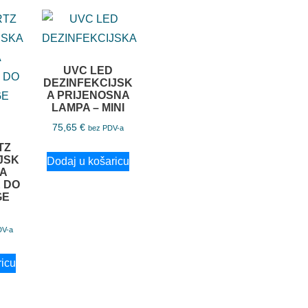
UVC LED
DEZINFEKCIJSK
A PRIJENOSNA
LAMPA – MINI
75,65
€
bez PDV-a
TZ
JSK
Dodaj u košaricu
ZA
 DO
GE
DV-a
ricu