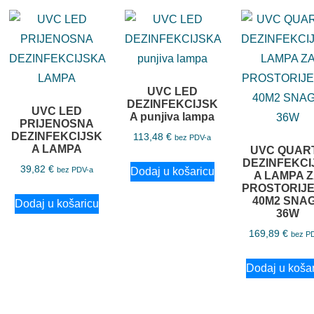
UVC LED
DEZINFEKCIJSK
UVC LED
A punjiva lampa
PRIJENOSNA
DEZINFEKCIJSK
113,48
€
bez PDV-a
A LAMPA
UVC QUAR
DEZINFEKCI
39,82
€
Dodaj u košaricu
bez PDV-a
A LAMPA 
PROSTORIJE
40M2 SNA
Dodaj u košaricu
36W
169,89
€
bez P
Dodaj u koša