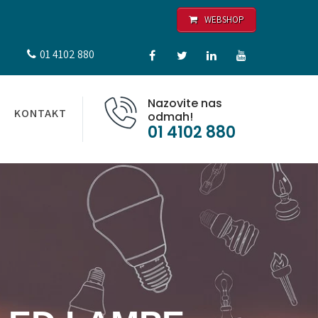
WEBSHOP
01 4102 880
Nazovite nas
KONTAKT
odmah!
01 4102 880