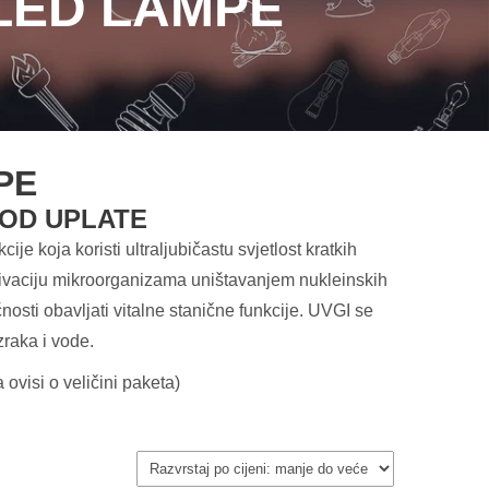
LED LAMPE
PE
 OD UPLATE
je koja koristi ultraljubičastu svjetlost kratkih
naktivaciju mikroorganizama uništavanjem nukleinskih
nosti obavljati vitalne stanične funkcije. UVGI se
zraka i vode.
ovisi o veličini paketa)