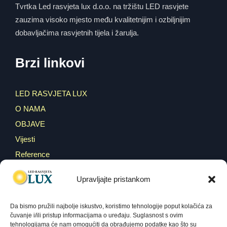
Tvrtka Led rasvjeta lux d.o.o. na tržištu LED rasvjete
zauzima visoko mjesto među kvalitetnijim i ozbiljnijim
dobavljačima rasvjetnih tijela i žarulja.
Brzi linkovi
LED RASVJETA LUX
O NAMA
OBJAVE
Vijesti
Reference
WEBSHOP
Upravljajte pristankom
KONTAKT
Da bismo pružili najbolje iskustvo, koristimo tehnologije poput kolačića za
GDPR i pravila korištenja
čuvanje i/ili pristup informacijama o uređaju. Suglasnost s ovim
tehnologijama će nam omogućiti da obrađujemo podatke kao što su