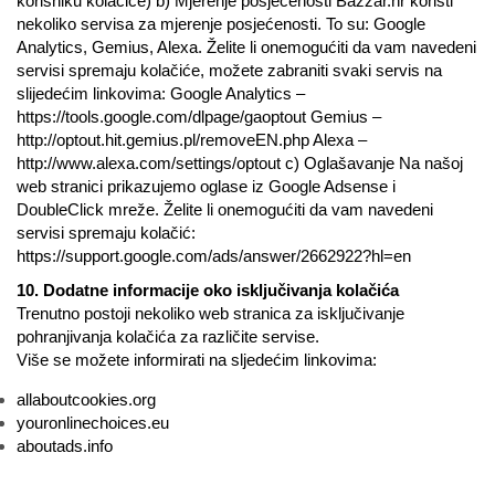
korisniku kolačiće) b) Mjerenje posjećenosti Bazzar.hr koristi
nekoliko servisa za mjerenje posjećenosti. To su: Google
Analytics, Gemius, Alexa. Želite li onemogućiti da vam navedeni
servisi spremaju kolačiće, možete zabraniti svaki servis na
slijedećim linkovima: Google Analytics –
https://tools.google.com/dlpage/gaoptout Gemius –
http://optout.hit.gemius.pl/removeEN.php Alexa –
http://www.alexa.com/settings/optout c) Oglašavanje Na našoj
web stranici prikazujemo oglase iz Google Adsense i
DoubleClick mreže. Želite li onemogućiti da vam navedeni
servisi spremaju kolačić:
https://support.google.com/ads/answer/2662922?hl=en
10. Dodatne informacije oko isključivanja kolačića
Trenutno postoji nekoliko web stranica za isključivanje
pohranjivanja kolačića za različite servise.
Više se možete informirati na sljedećim linkovima:
allaboutcookies.org
youronlinechoices.eu
aboutads.info