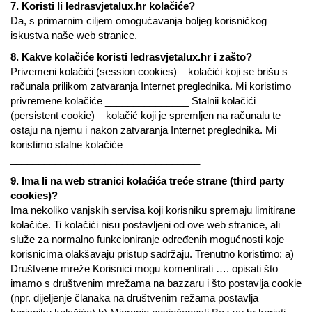
7. Koristi li
ledrasvjetalux.hr
kolačiće?
Da, s primarnim ciljem omogućavanja boljeg korisničkog
iskustva naše web stranice.
8. Kakve kolačiće koristi
ledrasvjetalux.hr
i zašto?
Privemeni kolačići (session cookies) – kolačići koji se brišu s
računala prilikom zatvaranja Internet preglednika. Mi koristimo
privremene kolačiće _______________ Stalnii kolačići
(persistent cookie) – kolačić koji je spremljen na računalu te
ostaju na njemu i nakon zatvaranja Internet preglednika. Mi
koristimo stalne kolačiće
__________________________________
9. Ima li na web stranici kolaćića treće strane (third party
cookies)?
Ima nekoliko vanjskih servisa koji korisniku spremaju limitirane
kolačiće. Ti kolačići nisu postavljeni od ove web stranice, ali
služe za normalno funkcioniranje određenih mogućnosti koje
korisnicima olakšavaju pristup sadržaju. Trenutno koristimo: a)
Društvene mreže Korisnici mogu komentirati …. opisati što
imamo s društvenim mrežama na bazzaru i što postavlja cookie
(npr. dijeljenje članaka na društvenim režama postavlja