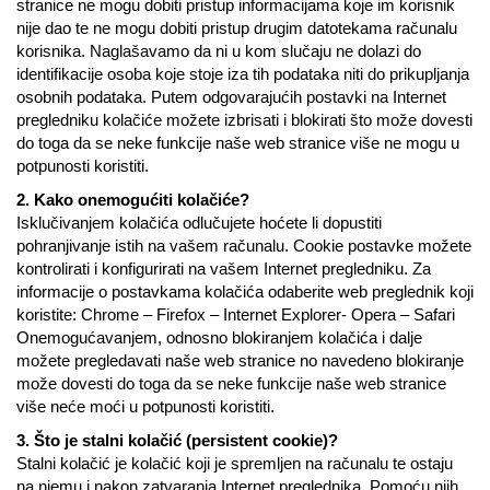
stranice ne mogu dobiti pristup informacijama koje im korisnik
nije dao te ne mogu dobiti pristup drugim datotekama računalu
korisnika. Naglašavamo da ni u kom slučaju ne dolazi do
identifikacije osoba koje stoje iza tih podataka niti do prikupljanja
osobnih podataka. Putem odgovarajućih postavki na Internet
pregledniku kolačiće možete izbrisati i blokirati što može dovesti
do toga da se neke funkcije naše web stranice više ne mogu u
potpunosti koristiti.
2. Kako onemogućiti kolačiće?
Isklučivanjem kolačića odlučujete hoćete li dopustiti
pohranjivanje istih na vašem računalu. Cookie postavke možete
kontrolirati i konfigurirati na vašem Internet pregledniku. Za
informacije o postavkama kolačića odaberite web preglednik koji
koristite: Chrome – Firefox – Internet Explorer- Opera – Safari
Onemogućavanjem, odnosno blokiranjem kolačića i dalje
možete pregledavati naše web stranice no navedeno blokiranje
može dovesti do toga da se neke funkcije naše web stranice
više neće moći u potpunosti koristiti.
3. Što je stalni kolačić (persistent cookie)?
Stalni kolačić je kolačić koji je spremljen na računalu te ostaju
na njemu i nakon zatvaranja Internet preglednika. Pomoću njih