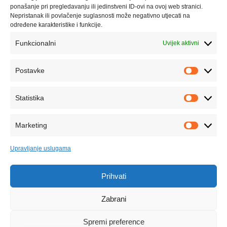
ponašanje pri pregledavanju ili jedinstveni ID-ovi na ovoj web stranici.
Nepristanak ili povlačenje suglasnosti može negativno utjecati na
IZJAVA O POVJERLJIVOSTI PODATAKA LED
određene karakteristike i funkcije.
RASVJETA LUX D.O.O.
Funkcionalni
Uvijek aktivni
POLITIKA KOLAČIĆA (COOKIE POLICY)
Postavke
Newsletter
Statistika
Želite saznati informacije o našim novim proizvodima i
uslugama?
Marketing
Besplatno se pretplatite na naš newsletter.
Upravljanje uslugama
Prihvati
Zabrani
Spremi preference