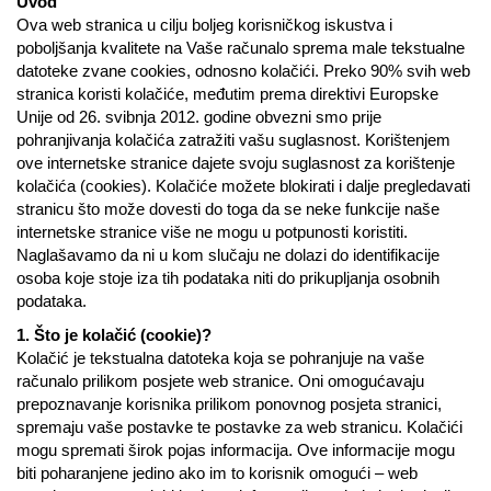
Uvod
Ova web stranica u cilju boljeg korisničkog iskustva i
poboljšanja kvalitete na Vaše računalo sprema male tekstualne
datoteke zvane cookies, odnosno kolačići. Preko 90% svih web
stranica koristi kolačiće, međutim prema direktivi Europske
Unije od 26. svibnja 2012. godine obvezni smo prije
pohranjivanja kolačića zatražiti vašu suglasnost. Korištenjem
ove internetske stranice dajete svoju suglasnost za korištenje
kolačića (cookies). Kolačiće možete blokirati i dalje pregledavati
stranicu što može dovesti do toga da se neke funkcije naše
internetske stranice više ne mogu u potpunosti koristiti.
Naglašavamo da ni u kom slučaju ne dolazi do identifikacije
osoba koje stoje iza tih podataka niti do prikupljanja osobnih
podataka.
1. Što je kolačić (cookie)?
Kolačić je tekstualna datoteka koja se pohranjuje na vaše
računalo prilikom posjete web stranice. Oni omogućavaju
prepoznavanje korisnika prilikom ponovnog posjeta stranici,
spremaju vaše postavke te postavke za web stranicu. Kolačići
mogu spremati širok pojas informacija. Ove informacije mogu
biti poharanjene jedino ako im to korisnik omogući – web