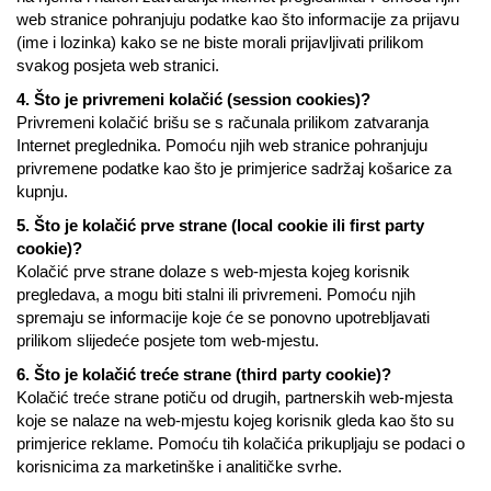
web stranice pohranjuju podatke kao što informacije za prijavu
(ime i lozinka) kako se ne biste morali prijavljivati prilikom
svakog posjeta web stranici.
4. Što je privremeni kolačić (session cookies)?
Privremeni kolačić brišu se s računala prilikom zatvaranja
Internet preglednika. Pomoću njih web stranice pohranjuju
privremene podatke kao što je primjerice sadržaj košarice za
kupnju.
5. Što je kolačić prve strane (local cookie ili first party
cookie)?
Kolačić prve strane dolaze s web-mjesta kojeg korisnik
pregledava, a mogu biti stalni ili privremeni. Pomoću njih
spremaju se informacije koje će se ponovno upotrebljavati
prilikom slijedeće posjete tom web-mjestu.
6. Što je kolačić treće strane (third party cookie)?
Kolačić treće strane potiču od drugih, partnerskih web-mjesta
koje se nalaze na web-mjestu kojeg korisnik gleda kao što su
primjerice reklame. Pomoću tih kolačića prikupljaju se podaci o
korisnicima za marketinške i analitičke svrhe.