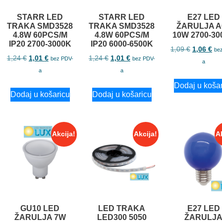
STARR LED
STARR LED
E27 LED
TRAKA SMD3528
TRAKA SMD3528
ŽARULJA A
4.8W 60PCS/M
4.8W 60PCS/M
10W 2700-30
IP20 2700-3000K
IP20 6000-6500K
1,09
€
1,06
€
be
1,24
€
1,01
€
1,24
€
1,01
€
bez PDV-
bez PDV-
a
a
a
Dodaj u koša
Dodaj u košaricu
Dodaj u košaricu
Akcija!
Akcija!
A
GU10 LED
LED TRAKA
E27 LED
ŽARULJA 7W
LED300 5050
ŽARULJ