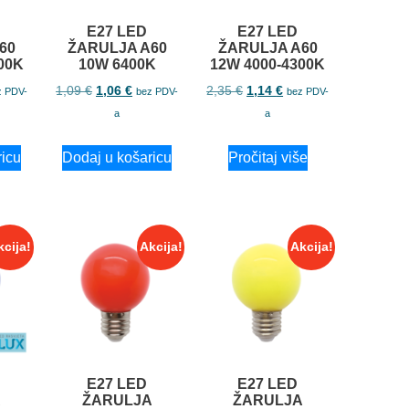
E27 LED
E27 LED
60
ŽARULJA A60
ŽARULJA A60
00K
10W 6400K
12W 4000-4300K
1,09
€
1,06
€
2,35
€
1,14
€
z PDV-
bez PDV-
bez PDV-
a
a
ricu
Dodaj u košaricu
Pročitaj više
kcija!
Akcija!
Akcija!
E27 LED
E27 LED
A
ŽARULJA
ŽARULJA