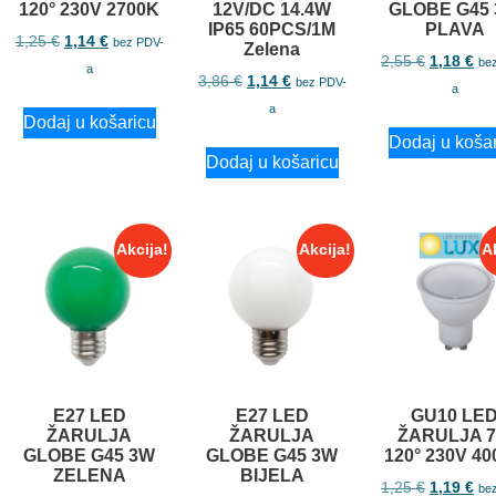
120° 230V 2700K
12V/DC 14.4W
GLOBE G45
IP65 60PCS/1M
PLAVA
1,25
€
1,14
€
bez PDV-
Zelena
2,55
€
1,18
€
be
a
3,86
€
1,14
€
bez PDV-
a
a
Dodaj u košaricu
Dodaj u koša
Dodaj u košaricu
Akcija!
Akcija!
A
E27 LED
E27 LED
GU10 LE
ŽARULJA
ŽARULJA
ŽARULJA 
GLOBE G45 3W
GLOBE G45 3W
120° 230V 4
ZELENA
BIJELA
1,25
€
1,19
€
be