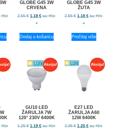
 3W
GLOBE G45 3W
GLOBE G45 3W
CRVENA
ŽUTA
2,55
€
1,18
€
2,55
€
1,18
€
z PDV-
bez PDV-
bez PDV-
a
a
ricu
Dodaj u košaricu
Pročitaj više
kcija!
Akcija!
Akcija!
D
GU10 LED
E27 LED
7W
ŽARULJA 7W
ŽARULJA A60
000K
120° 230V 6400K
12W 6400K
1,25
€
1,19
€
2,35
€
1,20
€
z PDV-
bez PDV-
bez PDV-