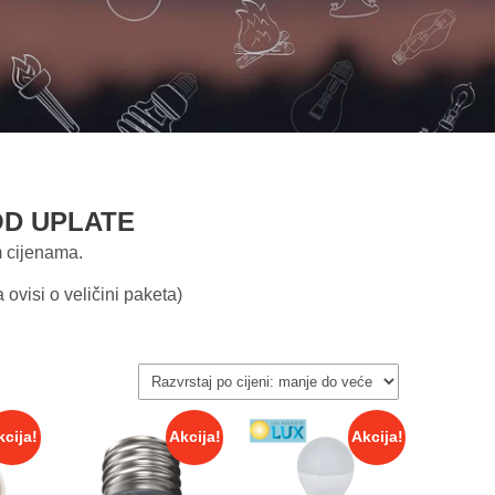
OD UPLATE
m cijenama.
ovisi o veličini paketa)
kcija!
Akcija!
Akcija!