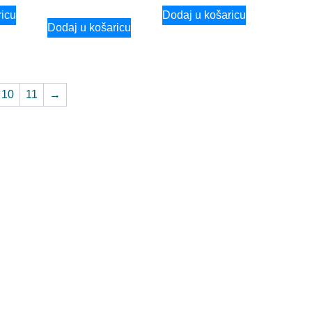
ricu
Dodaj u košaricu
Dodaj u košaricu
10
11
→