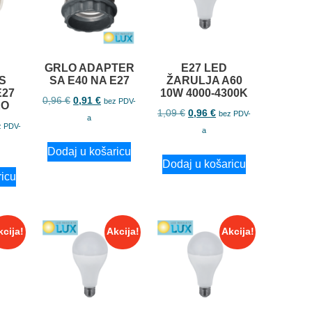
GRLO ADAPTER
E27 LED
S
SA E40 NA E27
ŽARULJA A60
27
10W 4000-4300K
0,96
€
0,91
€
bez PDV-
KO
1,09
€
0,96
€
bez PDV-
a
z PDV-
a
Dodaj u košaricu
Dodaj u košaricu
ricu
kcija!
Akcija!
Akcija!