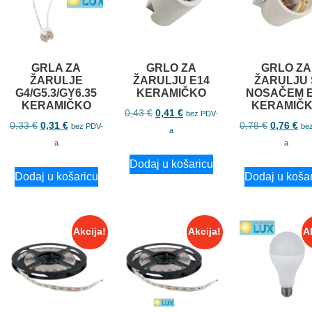
GRLA ZA
GRLO ZA
GRLO ZA
ŽARULJE
ŽARULJU E14
ŽARULJU 
G4/G5.3/GY6.35
KERAMIČKO
NOSAČEM E
KERAMIČKO
KERAMIČ
0,43
€
0,41
€
bez PDV-
0,33
€
0,31
€
0,78
€
0,76
€
bez PDV-
be
a
a
a
Dodaj u košaricu
Dodaj u košaricu
Dodaj u koša
Akcija!
Akcija!
A