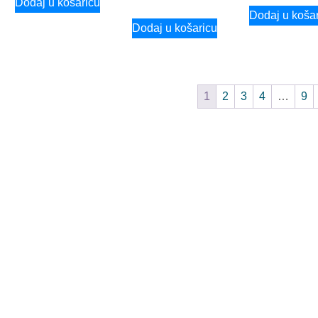
Dodaj u košaricu
Dodaj u koša
Dodaj u košaricu
1
2
3
4
…
9