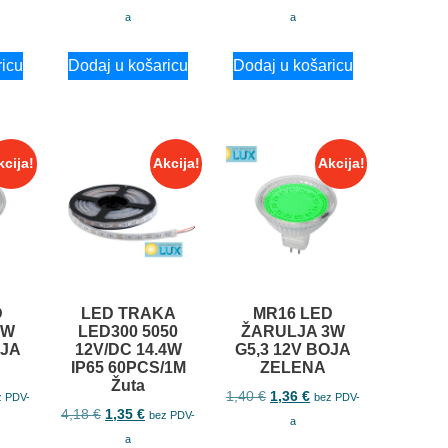
a
a
ricu
Dodaj u košaricu
Dodaj u košaricu
kcija!
Akcija!
Akcija!
D
LED TRAKA
MR16 LED
3W
LED300 5050
ŽARULJA 3W
OJA
12V/DC 14.4W
G5,3 12V BOJA
IP65 60PCS/1M
ZELENA
Žuta
1,40
€
1,36
€
z PDV-
bez PDV-
4,18
€
1,35
€
bez PDV-
a
a