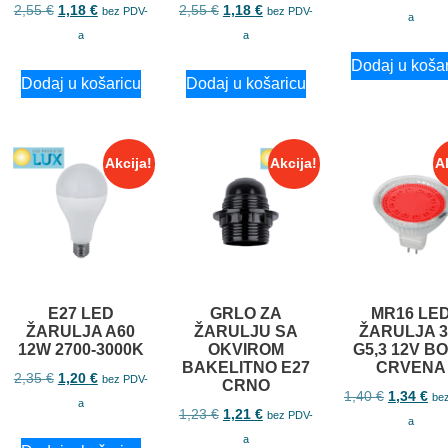
2,55
€
1,18
€
2,55
€
1,18
€
bez PDV-
bez PDV-
a
a
a
Dodaj u koša
Dodaj u košaricu
Dodaj u košaricu
Akcija!
Akcija!
A
E27 LED
GRLO ZA
MR16 LE
ŽARULJA A60
ŽARULJU SA
ŽARULJA 
12W 2700-3000K
OKVIROM
G5,3 12V B
BAKELITNO E27
CRVENA
2,35
€
1,20
€
bez PDV-
CRNO
1,40
€
1,34
€
be
a
1,23
€
1,21
€
bez PDV-
a
a