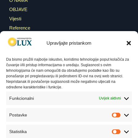
O NAMA
OBJAVE
Vijesti
Reference
WEBSHOP
Upravljajte pristankom
KONTAKT
Da bismo pružili najbolje iskustvo, koristimo tehnologije poput kolačića za
GDPR i pravila korištenja
čuvanje i/ili pristup informacijama o uređaju. Suglasnost s ovim
tehnologijama će nam omogućiti da obrađujemo podatke kao što su
ponašanje pri pregledavanju ili jedinstveni ID-ovi na ovoj web stranici.
Nepristanak ili povlačenje suglasnosti može negativno utjecati na
IZJAVA O POVJERLJIVOSTI PODATAKA LED
određene karakteristike i funkcije.
RASVJETA LUX D.O.O.
Funkcionalni
Uvijek aktivni
POLITIKA KOLAČIĆA (COOKIE POLICY)
Postavke
Newsletter
Statistika
Želite saznati informacije o našim novim proizvodima i