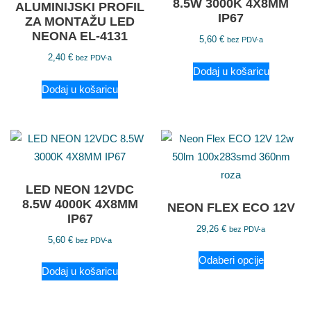
8.5W 3000K 4X8MM
ALUMINIJSKI PROFIL
IP67
ZA MONTAŽU LED
NEONA EL-4131
5,60
€
bez PDV-a
2,40
€
bez PDV-a
Dodaj u košaricu
Dodaj u košaricu
LED NEON 12VDC
8.5W 4000K 4X8MM
NEON FLEX ECO 12V
IP67
29,26
€
bez PDV-a
5,60
€
bez PDV-a
Odaberi opcije
Dodaj u košaricu