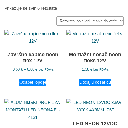
Prikazuje se svih 6 rezultata
Završne kapice neon
Montažni nosač neon
flex 12V
fleks 12V
0,68
€
–
0,88
€
1,38
€
bez PDV-a
bez PDV-a
Odaberi opcije
Dodaj u košaricu
LED NEON 12VDC