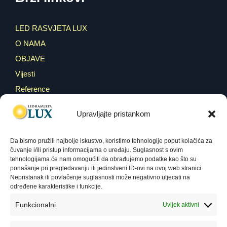
LED RASVJETA LUX
O NAMA
OBJAVE
Vijesti
Reference
WEBSHOP
Upravljajte pristankom
KONTAKT
Da bismo pružili najbolje iskustvo, koristimo tehnologije poput kolačića za
GDPR i pravila korištenja
čuvanje i/ili pristup informacijama o uređaju. Suglasnost s ovim
tehnologijama će nam omogućiti da obrađujemo podatke kao što su
ponašanje pri pregledavanju ili jedinstveni ID-ovi na ovoj web stranici.
Nepristanak ili povlačenje suglasnosti može negativno utjecati na
IZJAVA O POVJERLJIVOSTI PODATAKA LED
određene karakteristike i funkcije.
RASVJETA LUX D.O.O.
Funkcionalni
Uvijek aktivni
POLITIKA KOLAČIĆA (COOKIE POLICY)